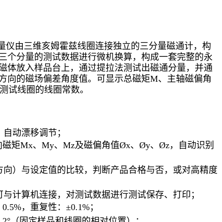
角测量仪由三维亥姆霍兹线圈连接独立的三分量磁通计，构
三个分量的测试数据进行微机换算，构成一套完整的永
磁体放入样品台上，通过提拉法测试出磁通分量，并通
方向的磁场偏差角度值。可显示总磁矩M、主轴磁偏角
对应测试线圈的线圈常数。
示、自动漂移调节；
磁矩Mx、My、Mz及磁偏角值Øx、Øy、Øz，自动识别
方向）与设定值的比较，判断产品合格与否，或对高精度
可与计算机连接，对测试数据进行测试保存、打印；
.5%，重复性：±0.1%；
0.2°（固定样品和线圈的相对位置）；