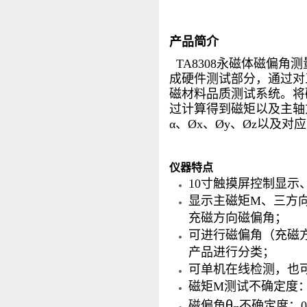
产品简介
TA8308永磁体磁偏
成硬件测试部分，通过对
磁材料品质测试系统。将
过计算得到磁矩以及主轴
α、Øx、Øy、Øz以及
仪器特点
10寸触摸屏控制显
显示主磁矩M、三方向
充磁方向磁偏角；
可进行磁偏角（充磁
产品进行分类；
可单机在线检测，也
磁矩M测试不确定度：0
θ
磁偏角
不确定度：