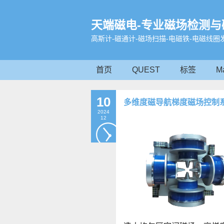
天端磁电-专业磁场检测与
高斯计-磁通计-磁场扫描-电磁铁-电磁线圈
首页
QUEST
标签
M
10
多维度磁导航梯度磁场控制
2024
12