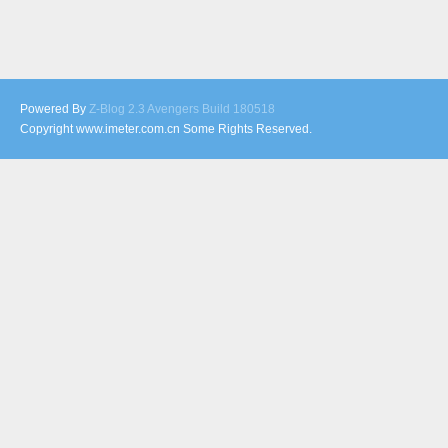
Powered By
Z-Blog 2.3 Avengers Build 180518
Copyright www.imeter.com.cn Some Rights Reserved.